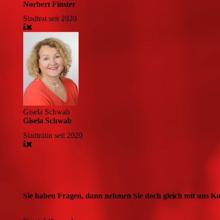
Norbert Finster
Stadtrat
seit 2020
Gisela Schwab
Gisela Schwab
Stadträtin
seit 2020
Sie haben Fragen, dann nehmen Sie doch gleich mit uns Ko