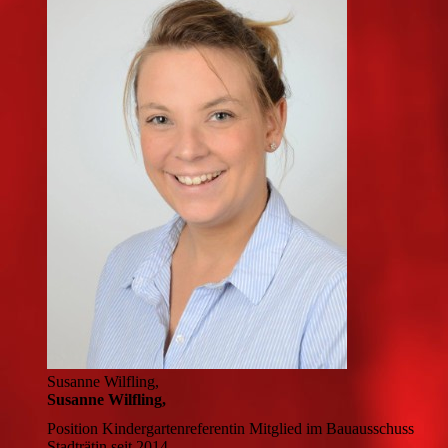
Susanne Wilfling,
Susanne Wilfling,
Position
Kindergartenreferentin Mitglied im Bauausschuss
Stadträtin
seit 2014