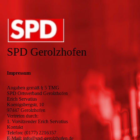
SPD Gerolzhofen
Impressum
Angaben gemäß § 5 TMG
SPD Ortsverband Gerolzhofen
Erich Servatius
Koenigsbergstr, 10
97447 Gerolzhofen
Vertreten durch:
1. Vorsitzender Erich Servatius
Kontakt
Telefon: (0177) 2216357
E-Mail: info@spd-gerolzhofen.de