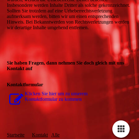
Insbesondere werden Inhalte Dritter als solche gekennzeichnet.
Sollten Sie trotzdem auf eine Urheberrechtsverletzung
aufmerksam werden, bitten wir um einen entsprechenden
Hinweis. Bei Bekanntwerden von Rechtsverletzungen werden
wir derartige Inhalte umgehend entfernen.
Sie haben Fragen, dann nehmen Sie doch gleich mit uns
Kontakt auf
Kontaktformular
Klicken Sie hier um zu unserem
Kon­takt­for­mu­lar zu kommen
Startseite
Kontakt
Alle