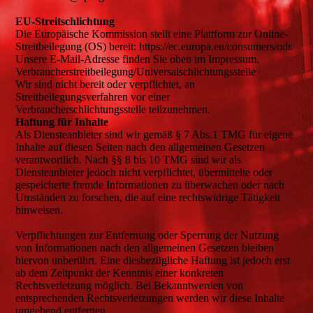
EU-Streitschlichtung
Die Europäische Kommission stellt eine Plattform zur Online-
Streitbeilegung (OS) bereit: https://ec.europa.eu/consumers/odr.
Unsere E-Mail-Adresse finden Sie oben im Impressum.
Verbraucher­streit­beilegung/Universal­schlichtungs­stelle
Wir sind nicht bereit oder verpflichtet, an
Streitbeilegungsverfahren vor einer
Verbraucherschlichtungsstelle teilzunehmen.
Haftung für Inhalte
Als Diensteanbieter sind wir gemäß § 7 Abs.1 TMG für eigene
Inhalte auf diesen Seiten nach den allgemeinen Gesetzen
verantwortlich. Nach §§ 8 bis 10 TMG sind wir als
Diensteanbieter jedoch nicht verpflichtet, übermittelte oder
gespeicherte fremde Informationen zu überwachen oder nach
Umständen zu forschen, die auf eine rechtswidrige Tätigkeit
hinweisen.
Verpflichtungen zur Entfernung oder Sperrung der Nutzung
von Informationen nach den allgemeinen Gesetzen bleiben
hiervon unberührt. Eine diesbezügliche Haftung ist jedoch erst
ab dem Zeitpunkt der Kenntnis einer konkreten
Rechtsverletzung möglich. Bei Bekanntwerden von
entsprechenden Rechtsverletzungen werden wir diese Inhalte
umgehend entfernen.