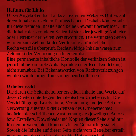
Haftung für Links
Unser Angebot enthält Links zu externen Websites Dritter, auf
deren Inhalte wir keinen Einfluss haben. Deshalb können wir
für diese fremden Inhalte auch keine Gewähr übernehmen. Für
die Inhalte der verlinkten Seiten ist stets der jeweilige Anbieter
oder Betreiber der Seiten verantwortlich. Die verlinkten Seiten
wurden zum Zeitpunkt der Verlinkung auf mögliche
Rechtsverstöße überprüft. Rechtswidrige Inhalte waren zum
Zeitpunkt der Verlinkung nicht erkennbar.
Eine permanente inhaltliche Kontrolle der verlinkten Seiten ist
jedoch ohne konkrete Anhaltspunkte einer Rechtsverletzung
nicht zumutbar. Bei Bekanntwerden von Rechtsverletzungen
werden wir derartige Links umgehend entfernen.
Urheberrecht
Die durch die Seitenbetreiber erstellten Inhalte und Werke auf
diesen Seiten unterliegen dem deutschen Urheberrecht. Die
Vervielfältigung, Bearbeitung, Verbreitung und jede Art der
Verwertung außerhalb der Grenzen des Urheberrechtes
bedürfen der schriftlichen Zustimmung des jeweiligen Autors
bzw. Erstellers. Downloads und Kopien dieser Seite sind nur
für den privaten, nicht kommerziellen Gebrauch gestattet.
Soweit die Inhalte auf dieser Seite nicht vom Betreiber erstellt
wurden, werden die Urheberrechte Dritter beachtet.