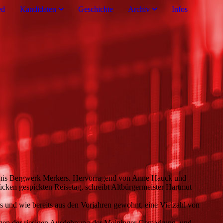
ed
Kandidaten
Geschichte
Archiv
Infos
lebnis Bergwerk Merkers. Hervorragend von Anne Hauck und
cken gespickten Reisetag, schreibt Altbürgermeister Hartmut
s und wie bereits aus den Vorjahren gewohnt, eine Vielzahl von
, wegen der riesigen Ausdehnung der Meininger Gemarkung, und