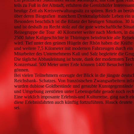
teils zu Fuß in der Altstadt, erfuhren die Gerolzhöfer Interess
heutige Zeit als Kreisverwaltungssitz zu spüren. Reich an berü
über deren Biografien manchem Denkmalgebäude Leben ein und 
Besonders beachtlich ist die Bilanz der heutigen Situation. 30
und ist deshalb zu Recht stolz auf die gute wirtschaftliche Si
Reisegruppe die Tour 40 Kilometer weiter nach Merkers, in di
2500 Jahre Kaligeschichte in Thüringen beindruckte alle Reiset
wird. Tief unter den grünen Hügeln der Rhön haben die Kräfte d
und weitere 7,5 Kilometer mit modernen Fahrzeugen durch ein 
Mitarbeiter des Unternehmens Kali und Salz begleitete die Gr
Die tägliche Abbauleistung ist heute, dank der modernsten Tech
Konzertsaal. 500 Meter unter Erde können 1400 Besucher hier e
gönnen.
Bei vielen Teilnehmern erzeugte der Blick in die jüngste deut
Reichsbank- Schatzes. Von französischen Zwangsarbeitern inf
wurden dubiose Goldbestände und geraubte Kunstgegenstände ge
und Umgebung zerstörten unter Lebensgefahr gerade noch rechtze
Eine wirklich imposante Erlebnis-und Kulturreise, ging nac
diese Erlebnisfahrten auch künftig fortzuführen. Hauck deutet
sei.