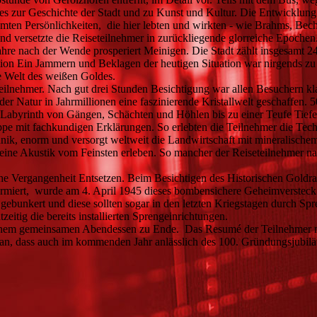
antes zur Geschichte der Stadt und zu Kunst und Kultur. Die Entwicklung 
hmten Persönlichkeiten, die hier lebten und wirkten - wie Brahms, Bec
versetzte die Reiseteilnehmer in zurückliegende glorreiche Epochen
 Jahre nach der Wende prosperiert Meinigen. Die Stadt zählt insgesamt
tuation Ein Jammern und Beklagen der heutigen Situation war nirgends z
e Welt des weißen Goldes.
eilnehmer. Nach gut drei Stunden Besichtigung war allen Besuchern klar
er Natur in Jahrmillionen eine faszinierende Kristallwelt geschaffen. 
Labyrinth von Gängen, Schächten und Höhlen bis zu einer Teufe Tiefe
uppe mit fachkundigen Erklärungen. So erlebten die Teilnehmer die Te
nik, enorm und versorgt weltweit die Landwirtschaft mit mineralischem 
ine Akustik vom Feinsten erleben. So mancher der Reiseteilnehmer nah
sche Vergangenheit Entsetzen. Beim Besichtigen des Historischen Goldr
ormiert, wurde am 4. April 1945 dieses bombensichere Geheimversteck
bunkert und diese sollten sogar in den letzten Kriegstagen durch Sp
itig die bereits installierten Sprengeinrichtungen.
h einem gemeinsamen Abendessen zu Ende. Das Resumé der Teilnehmer 
e an, dass auch im kommenden Jahr anlässlich des 100. Gründungsjubil