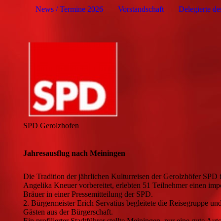
News / Termine 2026
Vorstandschaft
Delegierte d
SPD Gerolzhofen
Jahresausflug nach Meiningen
Die Tradition der jährlichen Kulturreisen der Gerolzhöfer SP
Angelika Kneuer vorbereitet, erlebten 51 Teilnehmer einen imp
Bräuer in einer Pressemitteilung der SPD.
2. Bürgermeister Erich Servatius begleitete die Reisegruppe u
Gästen aus der Bürgerschaft.
Ein profilierter Stadtführer stellte Meiningen, nur eine gute 