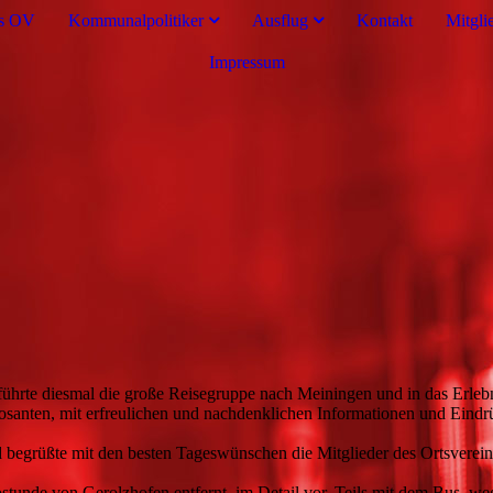
es OV
Kommunalpolitiker
Ausflug
Kontakt
Mitgli
Impressum
D führte diesmal die große Reisegruppe nach Meiningen und in das Er
osanten, mit erfreulichen und nachdenklichen Informationen und Eindrü
nd begrüßte mit den besten Tageswünschen die Mitglieder des Ortsverein
Autostunde von Gerolzhofen entfernt, im Detail vor. Teils mit dem Bus