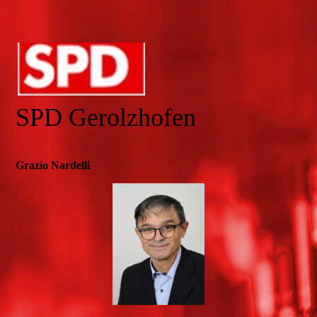
SPD Gerolzhofen
Grazio Nardelli