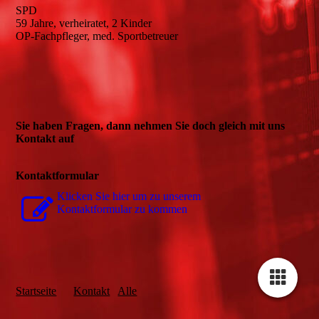
SPD
59 Jahre, verheiratet, 2 Kinder
OP-Fachpfleger, med. Sportbetreuer
Sie haben Fragen, dann nehmen Sie doch gleich mit uns
Kontakt auf
Kontaktformular
Klicken Sie hier um zu unserem
Kon­takt­for­mu­lar zu kommen
Startseite
Kontakt
Alle